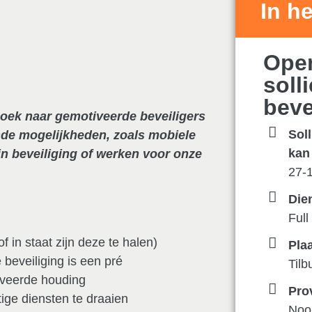
In he
Ope
solli
beve
 zoek naar gemotiveerde beveiligers
Soll
ende mogelijkheden, zoals mobiele
kan 
ein beveiliging of werken voor onze
27-
Die
Full
 in staat zijn deze te halen)
Pla
e beveiliging is een pré
Tilb
iveerde houding
Pro
atige diensten te draaien
Noo