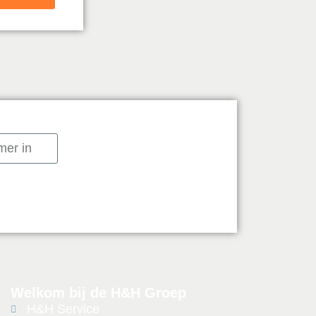
Welkom bij de H&H Groep
H&H Service