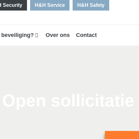
 Security
H&H Service
H&H Safety
 beveiliging?
Over ons
Contact
Open sollicitatie