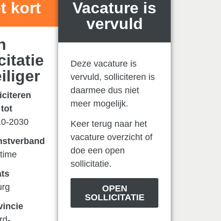
t kort
Vacature is
vervuld
n
citatie
Deze vacature is
iliger
vervuld, solliciteren is
daarmee dus niet
iciteren
meer mogelijk.
tot
10-2030
Keer terug naar het
vacature overzicht of
nstverband
doe een open
 time
sollicitatie.
ats
urg
OPEN
SOLLICITATIE
vincie
rd-