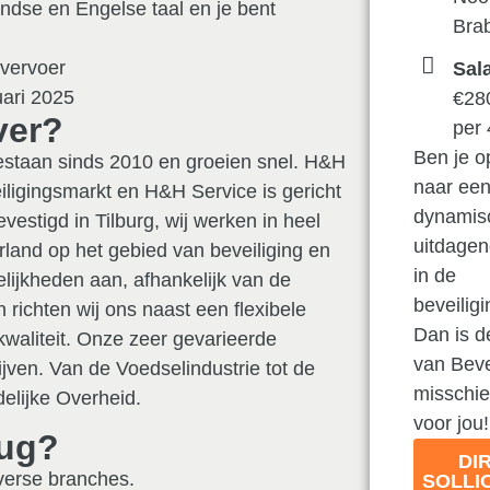
dse en Engelse taal en je bent
Bra
 vervoer
Sala
uari 2025
€28
ver?
per
Ben je o
estaan sinds 2010 en groeien snel. H&H
naar ee
iligingsmarkt en H&H Service is gericht
dynamis
evestigd in Tilburg, wij werken in heel
uitdage
land op het gebied van beveiliging en
in de
elijkheden aan, afhankelijk van de
beveilig
 richten wij ons naast een flexibele
Dan is d
waliteit. Onze zeer gevarieerde
van Beve
ven. Van de Voedselindustrie tot de
misschie
elijke Overheid.
voor jou!
rug?
DI
verse branches.
SOLLI