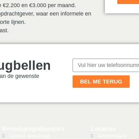
de €2.200 en €3.000 per maand.
 opdrachtgever, waar een informele en
orte lijnen.
ast.
rugbellen
van de gewenste
BEL ME TERUG
Beveiligingsdiensten
Locaties
Spoed aanvraag
Amsterdam