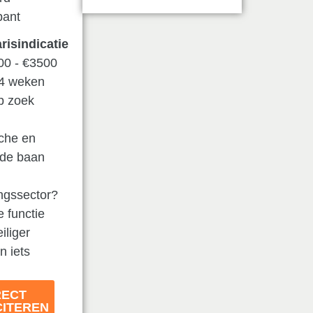
bant
risindicatie
00 - €3500
 4 weken
p zoek
n
che en
nde baan
ingssector?
e functie
iliger
n iets
RECT
CITEREN