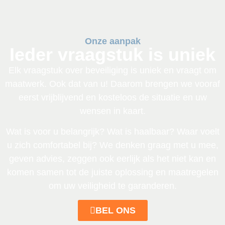
Onze aanpak
Ieder vraagstuk is uniek
Elk vraagstuk over beveiliging is uniek en vraagt om
maatwerk. Ook dat van u! Daarom brengen we vooraf
eerst vrijblijvend en kosteloos de situatie en uw
wensen in kaart.
Wat is voor u belangrijk? Wat is haalbaar? Waar voelt
u zich comfortabel bij? We denken graag met u mee,
geven advies, zeggen ook eerlijk als het niet kan en
komen samen tot de juiste oplossing en maatregelen
om uw veiligheid te garanderen.
BEL ONS