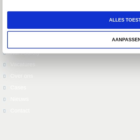
Groningen
Almere
ALLES TOES
Alle locaties
Welkom bij de H&H Groep
AANPASSE
H&H Service
H&H Safety
Vacatures
Over ons
Cases
Nieuws
Contact