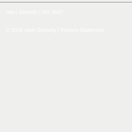
H&H Security | ND 3547
© 2026 H&H Security |
Privacy Statement