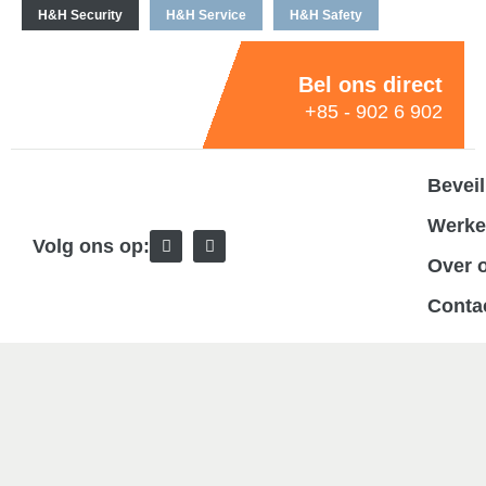
H&H Security
H&H Service
H&H Safety
Bel ons direct
+85 - 902 6 902
Beveil
Werken
Volg ons op:
Over 
Conta