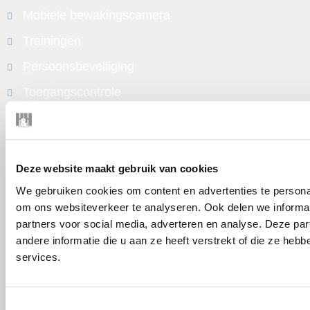
Mobiele bewakingscamera
Trainingen
Persoonsbeveiliging
Toegangscontrole
Nachtbewaking
Locaties
Amsterdam
Deze website maakt gebruik van cookies
Rotterdam
We gebruiken cookies om content en advertenties te personal
om ons websiteverkeer te analyseren. Ook delen we informat
Den Haag
partners voor social media, adverteren en analyse. Deze p
Utrecht
andere informatie die u aan ze heeft verstrekt of die ze he
services.
Eindhoven
Tilburg