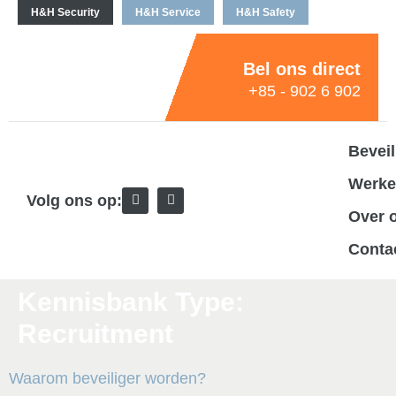
H&H Security
H&H Service
H&H Safety
Bel ons direct
+85 - 902 6 902
Beveil
Werken
Volg ons op:
Over 
Conta
Kennisbank Type:
Recruitment
Waarom beveiliger worden?