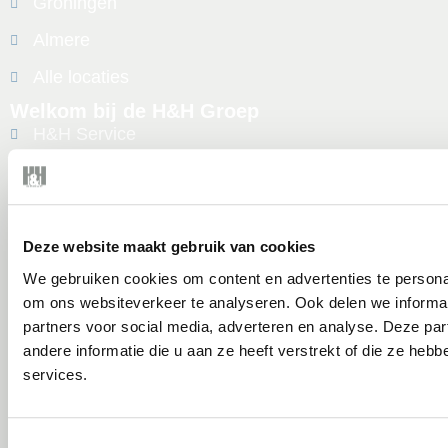
Groningen
Almere
Alle locaties
Welkom bij de H&H Groep
H&H Service
H&H Safety
Vacatures
Over ons
Deze website maakt gebruik van cookies
We gebruiken cookies om content en advertenties te personal
Cases
om ons websiteverkeer te analyseren. Ook delen we informat
Nieuws
partners voor social media, adverteren en analyse. Deze p
andere informatie die u aan ze heeft verstrekt of die ze he
Contact
services.