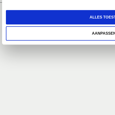
H&H Security | ND 3547
ALLES TOES
© 2026 H&H Security |
Privacy Statement
AANPASSE